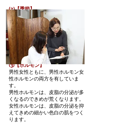
(2)【季節】
日本には四季があり、変化に富ん
でいます。変化する気温、湿度、
紫外線に肌は対応しています。外
気を感じて汗をかいたり、鳥肌が
立ったり、メラニンを生成したり
します。
(3)【ホルモン】
男性女性ともに、男性ホルモン女
性ホルモンの両方を有していま
す。
男性ホルモンは、皮脂の分泌が多
くなるのできめが荒くなります。
女性ホルモンは、皮脂の分泌を抑
えてきめの細かい色白の肌をつく
ります。