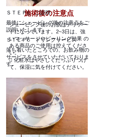
施術後の注意点
ＳＴＥＰ5 ご説明
最後にシェービング後の注意点をご
シェービング後のお肌はデリケー
説明いたします。
トになっています。2~3日は、強
いマッサージやピーリング効果 の
ＳＴＥＰ6 ドリンクサービス
ある商品のご使用は控えてくださ
落ち着いたところでの、お飲み物の
い。
サービスをさせていただいておりま
 化粧水はやさしくたっぷりつけ
す。
て、保湿に気を付けてください。